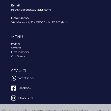
Email
info.sito@chessaviaggi.com
Dove Siamo
Via Manzoni, 21 - 08100 - NUORO (NU)
MENU
Home
Offerte
Destinazioni
Chi Siamo
SEGUICI
Whatsapp
Facebook
Instagram
Continuando la navigazione su questo sito si autorizza