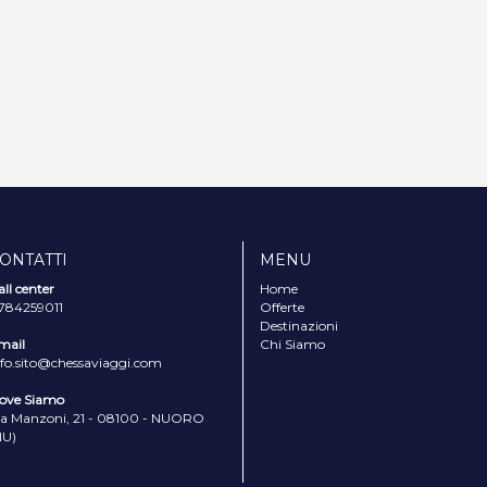
ONTATTI
MENU
all center
Home
784259011
Offerte
Destinazioni
mail
Chi Siamo
nfo.sito@chessaviaggi.com
ove Siamo
ia Manzoni, 21 - 08100 - NUORO
NU)