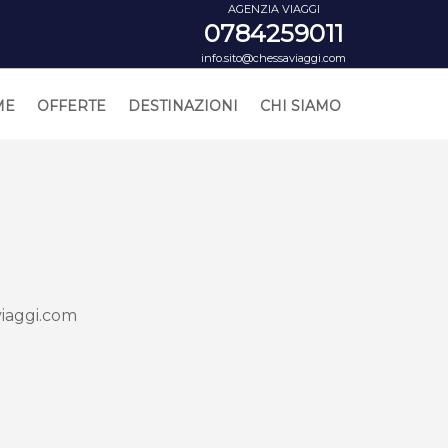
AGENZIA VIAGGI
0784259011
info.sito@chessaviaggi.com
ME
OFFERTE
DESTINAZIONI
CHI SIAMO
viaggi.com