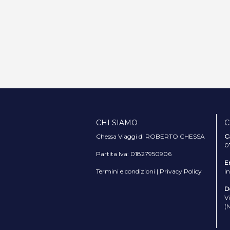
CHI SIAMO
C
Chessa Viaggi di ROBERTO CHESSA
C
0
Partita Iva: 01827950906
E
Termini e condizioni
|
Privacy Policy
i
D
V
(