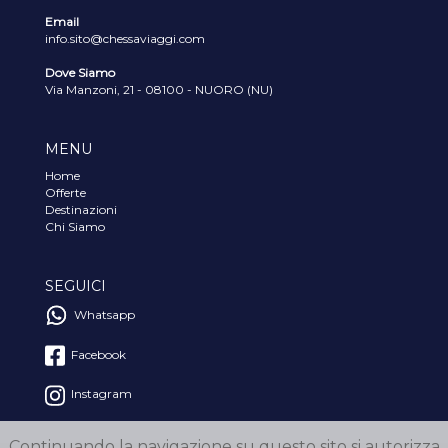
Email
info.sito@chessaviaggi.com
Dove Siamo
Via Manzoni, 21 - 08100 - NUORO (NU)
MENU
Home
Offerte
Destinazioni
Chi Siamo
SEGUICI
Whatsapp
Facebook
Instagram
Continuando la navigazione su questo sito si autorizza